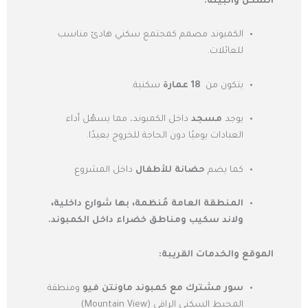
السكن والبيئة:
الكمبوند مصمم كمجتمع سكني هادئ مناسب
للعائلات.
يتكون من
18 عمارة
سكنية.
يوجد
مسجد
داخل الكمبوند، مما يسهّل أداء
العبادات يوميًا دون الحاجة للخروج بعيدًا.
كما يضم
حضانة للأطفال
داخل المشروع
المنطقة العامة مُنظمة، بها شوارع داخلية،
ولاند سكيب ومناطق خضراء داخل الكمبوند.
الموقع والخدمات القريبة:
سور مشترك مع كمبوند ماونتن فيو
ومنطقة
المحيط السكني الراقي (Mountain View)