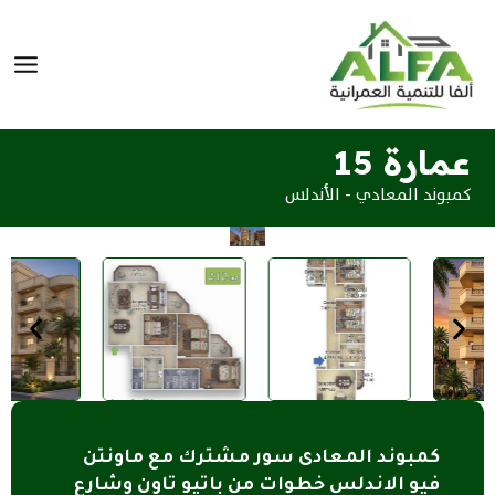
خطي
لى
لمحتوى
ألفا للتنمية العمرانية
عمارة 15
كمبوند المعادي - الأندلس
كمبوند المعادى سور مشترك مع ماونتن
فيو الاندلس خطوات من باتيو تاون وشارع